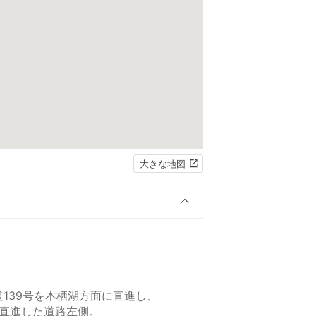
大きな地図
道139号を本栖湖方面に直進し、
ｍ直進した道路左側。