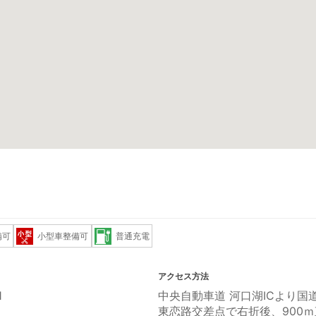
備可
小型車整備可
普通充電
アクセス方法
1
中央自動車道 河口湖ICより国
東恋路交差点で右折後、900