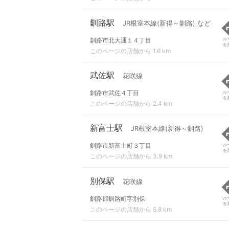
釧路駅
JR根室本線(新得～釧路) など
釧路市北大通１４丁目
ル
を
このページの店舗から 1.6 km
武佐駅
花咲線
釧路市武佐４丁目
ル
を
このページの店舗から 2.4 km
新富士駅
JR根室本線(新得～釧路)
釧路市新富士町３丁目
ル
を
このページの店舗から 3.9 km
別保駅
花咲線
釧路郡釧路町字別保
ル
を
このページの店舗から 5.8 km