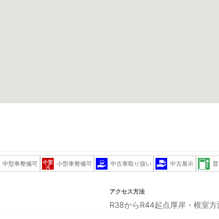
中型車整備可
小型車整備可
中古車取り扱い
中古展示
普
アクセス方法
R38からR44起点厚岸・根室