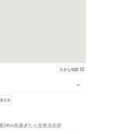
大きな地図
通充電
方面2Km先過ぎたら交差点左折